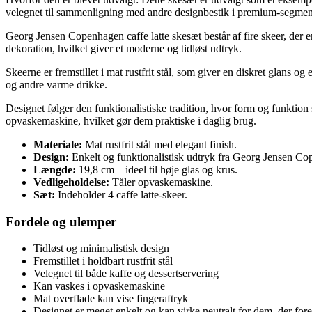
velegnet til sammenligning med andre designbestik i premium-segmen
Georg Jensen Copenhagen caffe latte skesæt består af fire skeer, der 
dekoration, hvilket giver et moderne og tidløst udtryk.
Skeerne er fremstillet i mat rustfrit stål, som giver en diskret glans o
og andre varme drikke.
Designet følger den funktionalistiske tradition, hvor form og funktion
opvaskemaskine, hvilket gør dem praktiske i daglig brug.
Materiale:
Mat rustfrit stål med elegant finish.
Design:
Enkelt og funktionalistisk udtryk fra Georg Jensen Co
Længde:
19,8 cm – ideel til høje glas og krus.
Vedligeholdelse:
Tåler opvaskemaskine.
Sæt:
Indeholder 4 caffe latte-skeer.
Fordele og ulemper
Tidløst og minimalistisk design
Fremstillet i holdbart rustfrit stål
Velegnet til både kaffe og dessertservering
Kan vaskes i opvaskemaskine
Mat overflade kan vise fingeraftryk
Designet er meget enkelt og kan virke neutralt for dem, der fo