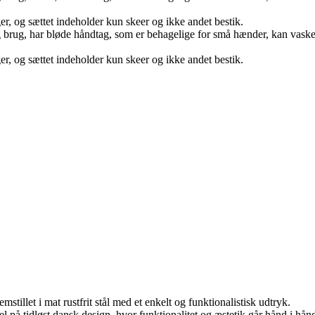
er, og sættet indeholder kun skeer og ikke andet bestik.
glig brug, har bløde håndtag, som er behagelige for små hænder, kan vask
er, og sættet indeholder kun skeer og ikke andet bestik.
stillet i mat rustfrit stål med et enkelt og funktionalistisk udtryk.
l på tidløst dansk design, hvor funktionalitet og æstetik går hånd i hån