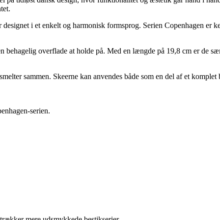
tet.
er designet i et enkelt og harmonisk formsprog. Serien Copenhagen er ke
g en behagelig overflade at holde på. Med en længde på 19,8 cm er de særli
 smelter sammen. Skeerne kan anvendes både som en del af et komplet best
penhagen-serien.
retrækker mere udsmykkede bestikserier