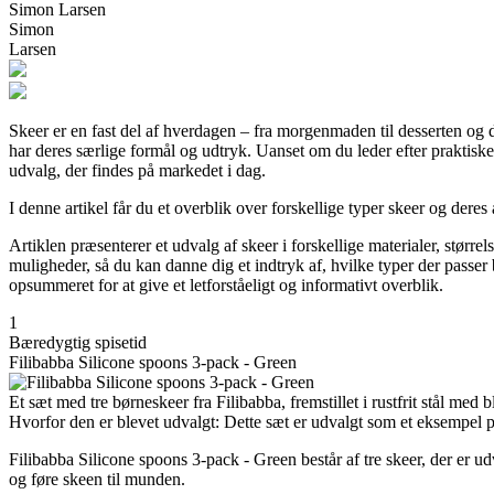
Simon Larsen
Simon
Larsen
Skeer er en fast del af hverdagen – fra morgenmaden til desserten og 
har deres særlige formål og udtryk. Uanset om du leder efter praktiske sp
udvalg, der findes på markedet i dag.
I denne artikel får du et overblik over forskellige typer skeer og deres 
Artiklen præsenterer et udvalg af skeer i forskellige materialer, større
muligheder, så du kan danne dig et indtryk af, hvilke typer der passer
opsummeret for at give et letforståeligt og informativt overblik.
1
Bæredygtig spisetid
Filibabba Silicone spoons 3-pack - Green
Et sæt med tre børneskeer fra Filibabba, fremstillet i rustfrit stål med 
Hvorfor den er blevet udvalgt: Dette sæt er udvalgt som et eksempel på
Filibabba Silicone spoons 3-pack - Green består af tre skeer, der er ud
og føre skeen til munden.