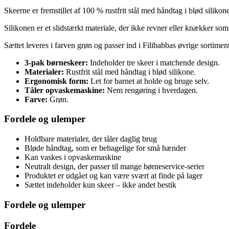
Skeerne er fremstillet af 100 % rustfrit stål med håndtag i blød sili
Silikonen er et slidstærkt materiale, der ikke revner eller knækker s
Sættet leveres i farven grøn og passer ind i Filibabbas øvrige sortime
3-pak børneskeer:
Indeholder tre skeer i matchende design.
Materialer:
Rustfrit stål med håndtag i blød silikone.
Ergonomisk form:
Let for barnet at holde og bruge selv.
Tåler opvaskemaskine:
Nem rengøring i hverdagen.
Farve:
Grøn.
Fordele og ulemper
Holdbare materialer, der tåler daglig brug
Bløde håndtag, som er behagelige for små hænder
Kan vaskes i opvaskemaskine
Neutralt design, der passer til mange børneservice-serier
Produktet er udgået og kan være svært at finde på lager
Sættet indeholder kun skeer – ikke andet bestik
Fordele og ulemper
Fordele