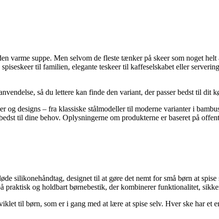
den varme suppe. Men selvom de fleste tænker på skeer som noget helt a
iseskeer til familien, elegante teskeer til kaffeselskabet eller serverings
anvendelse, så du lettere kan finde den variant, der passer bedst til dit k
lser og designs – fra klassiske stålmodeller til moderne varianter i bamb
 bedst til dine behov. Oplysningerne om produkterne er baseret på offent
bløde silikonehåndtag, designet til at gøre det nemt for små børn at spise 
 praktisk og holdbart børnebestik, der kombinerer funktionalitet, sikker
viklet til børn, som er i gang med at lære at spise selv. Hver ske har et