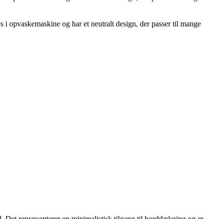
es i opvaskemaskine og har et neutralt design, der passer til mange
d. Det repræsenterer en minimalistisk tilgang til borddækning og er