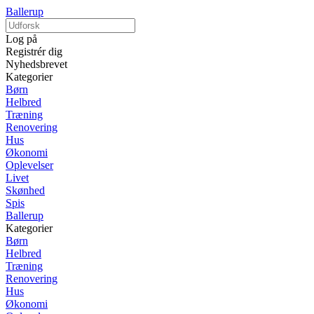
Ballerup
Log på
Registrér dig
Nyhedsbrevet
Kategorier
Børn
Helbred
Træning
Renovering
Hus
Økonomi
Oplevelser
Livet
Skønhed
Spis
Ballerup
Kategorier
Børn
Helbred
Træning
Renovering
Hus
Økonomi