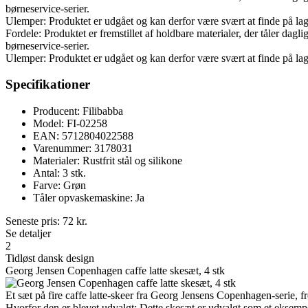
børneservice-serier.
Ulemper: Produktet er udgået og kan derfor være svært at finde på lag
Fordele: Produktet er fremstillet af holdbare materialer, der tåler da
børneservice-serier.
Ulemper: Produktet er udgået og kan derfor være svært at finde på lag
Specifikationer
Producent: Filibabba
Model: FI-02258
EAN: 5712804022588
Varenummer: 3178031
Materialer: Rustfrit stål og silikone
Antal: 3 stk.
Farve: Grøn
Tåler opvaskemaskine: Ja
Seneste pris:
72
kr.
Se detaljer
2
Tidløst dansk design
Georg Jensen Copenhagen caffe latte skesæt, 4 stk
Et sæt på fire caffe latte-skeer fra Georg Jensens Copenhagen-serie, frem
Hvorfor den er blevet udvalgt: Dette ske­sæt er udvalgt som et eksempe