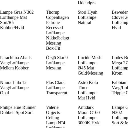
Udendørs
Lampe Gras N302
Thorup
Stori Hyah
Bswede
Loftlampe Mat
Copenhagen
Loftlampe
Clover 
Sort/Rå
Patrone
Natural
Loftlam
Kobber/Hvid
Recessed
Hvid
Loftlampe
Nikkelbelagt
Messing
Box-Fit
Parachilna Aballs
Örsjö Star 9
Lucide Mesh
Lodes B
Væg/Loftlampe
Loftlampe
Loftlampe
Mega 2
Mellem Kobber
Messing
Ø45 Mat
Loftlam
Guld/Messing
Krom
Nuura Liila 12
Flos Clara
Astro Koto
Fabbian
Væg/Loftlampe
Loftlampe
Three
Væg/Lof
Opal
Transparent
Loftlampe
Tripple 
Mat Hvid
Philips Hue Runner
Valerie
Antidark
Lampe G
Dobbelt Spot Sort
Objects
Moon C160
N302
Ceiling
Loftlampe
Loftlam
Lamp N°4
3000K Hvid
Sort & M
Loftlampe