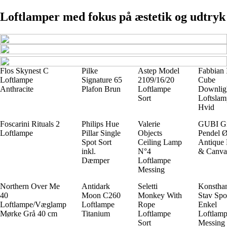
Loftlamper med fokus på æstetik og udtryk
Flos Skynest C
Pilke
Astep Model
Fabbian 
Loftlampe
Signature 65
2109/16/20
Cube
Anthracite
Plafon Brun
Loftlampe
Downlig
Sort
Loftslam
Hvid
Foscarini Rituals 2
Philips Hue
Valerie
GUBI Gr
Loftlampe
Pillar Single
Objects
Pendel 
Spot Sort
Ceiling Lamp
Antique 
inkl.
N°4
& Canva
Dæmper
Loftlampe
Messing
Northern Over Me
Antidark
Seletti
Konstha
40
Moon C260
Monkey With
Stav Spo
Loftlampe/Væglamp
Loftlampe
Rope
Enkel
Mørke Grå 40 cm
Titanium
Loftlampe
Loftlam
Sort
Messing