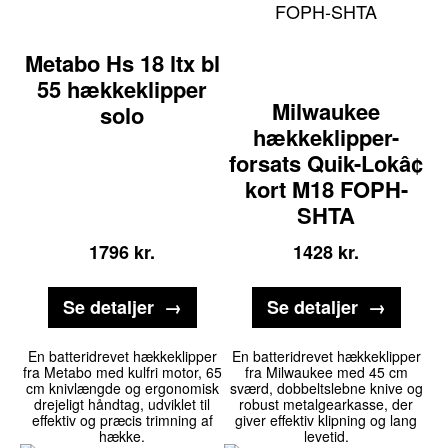
Metabo Hs 18 ltx bl
55 hækkeklipper
Milwaukee
solo
hækkeklipper-
forsats Quik-Lokâ¢
kort M18 FOPH-
SHTA
1796
kr.
1428
kr.
Se detaljer
Se detaljer
En batteridrevet hækkeklipper
En batteridrevet hækkeklipper
fra Metabo med kulfri motor, 65
fra Milwaukee med 45 cm
cm knivlængde og ergonomisk
sværd, dobbeltslebne knive og
drejeligt håndtag, udviklet til
robust metalgearkasse, der
effektiv og præcis trimning af
giver effektiv klipning og lang
hække.
levetid.