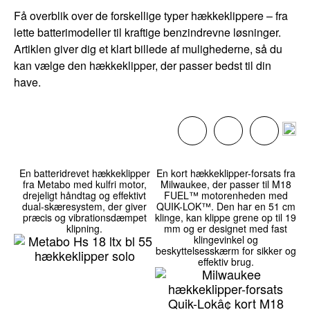
Få overblik over de forskellige typer hækkeklippere – fra
lette batterimodeller til kraftige benzindrevne løsninger.
Artiklen giver dig et klart billede af mulighederne, så du
kan vælge den hækkeklipper, der passer bedst til din
have.
En batteridrevet hækkeklipper
En kort hækkeklipper-forsats fra
fra Metabo med kulfri motor,
Milwaukee, der passer til M18
drejeligt håndtag og effektivt
FUEL™ motorenheden med
dual-skæresystem, der giver
QUIK-LOK™. Den har en 51 cm
præcis og vibrationsdæmpet
klinge, kan klippe grene op til 19
klipning.
mm og er designet med fast
klingevinkel og
beskyttelsesskærm for sikker og
effektiv brug.