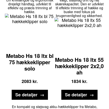
cm knivlængde og ergonomisk
vægt, støjsvag drift og høj
drejeligt håndtag, udviklet til
skærekapacitet. Den er udviklet
effektiv og præcis trimning af
til effektiv trimning af hække og
hække.
buske med fokus på
brugervenlighed og sikkerhed.
Metabo Hs 18 ltx bl
Metabo Hs 18 ltx 55
75 hækkeklipper
hækkeklipper 2x2,0
solo
ah
2083
kr.
1834
kr.
Se detaljer
Se detaljer
En kompakt og støjsvag akku-hækkeklipper fra Metabo,