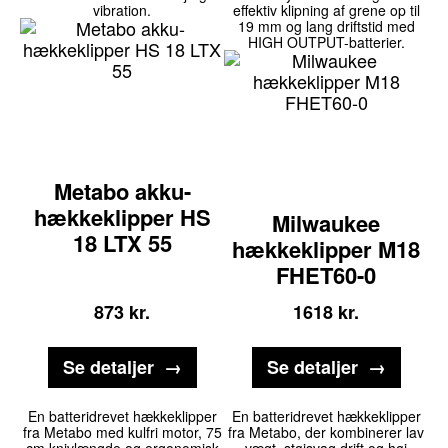
vibration.
effektiv klipning af grene op til
19 mm og lang driftstid med
HIGH OUTPUT-batterier.
Metabo akku-
hækkeklipper HS
Milwaukee
18 LTX 55
hækkeklipper M18
FHET60-0
873
kr.
1618
kr.
Se detaljer
Se detaljer
En batteridrevet hækkeklipper
En batteridrevet hækkeklipper
fra Metabo med kulfri motor, 75
fra Metabo, der kombinerer lav