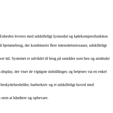
r. Enheden leveres med udskifteligt lysmodul og kølekompresfunktion
l hjemmebrug, der kombinerer flere intensitetsniveauer, udskifteligt
over tid. Systemet er udviklet til brug på områder som ben og armhuler
play, der viser de vigtigste indstillinger, og betjenes via en enkel
beskyttelsesbriller, barberkniv og et udskifteligt hoved med
n nem at håndtere og opbevare.