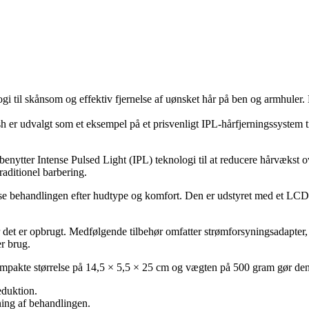
logi til skånsom og effektiv fjernelse af uønsket hår på ben og armhule
h er udvalgt som et eksempel på et prisvenligt IPL-hårfjerningssystem ti
 benytter Intense Pulsed Light (IPL) teknologi til at reducere hårvækst 
aditionel barbering.
se behandlingen efter hudtype og komfort. Den er udstyret med et LCD-dis
r det er opbrugt. Medfølgende tilbehør omfatter strømforsyningsadapter, 
r brug.
ompakte størrelse på 14,5 × 5,5 × 25 cm og vægten på 500 gram gør de
eduktion.
ning af behandlingen.