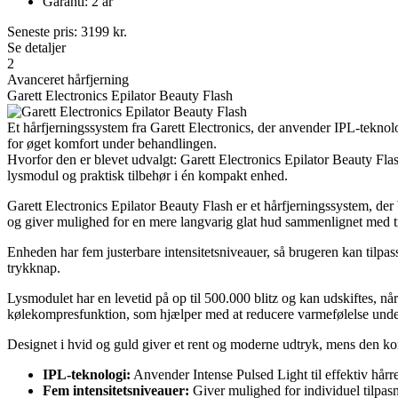
Garanti: 2 år
Seneste pris:
3199
kr.
Se detaljer
2
Avanceret hårfjerning
Garett Electronics Epilator Beauty Flash
Et hårfjerningssystem fra Garett Electronics, der anvender IPL-tekno
for øget komfort under behandlingen.
Hvorfor den er blevet udvalgt: Garett Electronics Epilator Beauty Flas
lysmodul og praktisk tilbehør i én kompakt enhed.
Garett Electronics Epilator Beauty Flash er et hårfjerningssystem, der
og giver mulighed for en mere langvarig glat hud sammenlignet med tr
Enheden har fem justerbare intensitetsniveauer, så brugeren kan tilpas
trykknap.
Lysmodulet har en levetid på op til 500.000 blitz og kan udskiftes, nå
kølekompresfunktion, som hjælper med at reducere varmefølelse unde
Designet i hvid og guld giver et rent og moderne udtryk, mens den k
IPL-teknologi:
Anvender Intense Pulsed Light til effektiv hårr
Fem intensitetsniveauer:
Giver mulighed for individuel tilpas