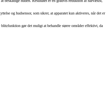
 beskadige huden. Resultatet er en gradvis reduktion af hårvækst,
lse og hudsensor, som sikrer, at apparatet kun aktiveres, når det er
blitzfunktion gør det muligt at behandle større områder effektivt, da