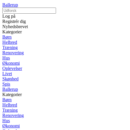
Ballerup
Log på
Registrér dig
Nyhedsbrevet
Kategorier
Børn
Helbred
Træning
Renovering
Hus
Økonomi
Oplevelser
Livet
Skønhed
Spis
Ballerup
Kategorier
Børn
Helbred
Træning
Renovering
Hus
Økonomi