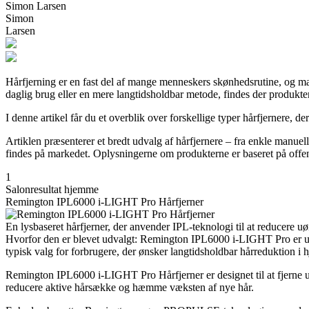
Simon Larsen
Simon
Larsen
Hårfjerning er en fast del af mange menneskers skønhedsrutine, og mar
daglig brug eller en mere langtidsholdbar metode, findes der produkt
I denne artikel får du et overblik over forskellige typer hårfjernere, d
Artiklen præsenterer et bredt udvalg af hårfjernere – fra enkle manuell
findes på markedet. Oplysningerne om produkterne er baseret på offentl
1
Salonresultat hjemme
Remington IPL6000 i-LIGHT Pro Hårfjerner
En lysbaseret hårfjerner, der anvender IPL-teknologi til at reducere 
Hvorfor den er blevet udvalgt: Remington IPL6000 i-LIGHT Pro er udval
typisk valg for forbrugere, der ønsker langtidsholdbar hårreduktion i 
Remington IPL6000 i-LIGHT Pro Hårfjerner er designet til at fjerne u
reducere aktive hårsække og hæmme væksten af nye hår.