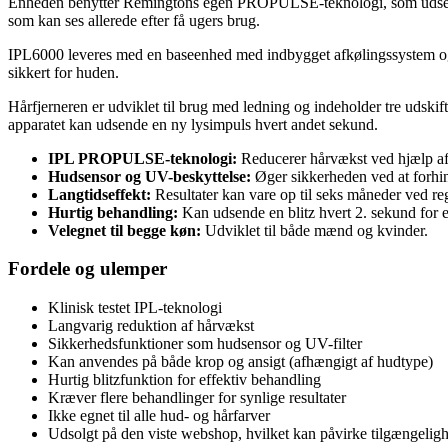
Enheden benytter Remingtons egen PROPULSE-teknologi, som udsender 
som kan ses allerede efter få ugers brug.
IPL6000 leveres med en baseenhed med indbygget afkølingssystem og e
sikkert for huden.
Hårfjerneren er udviklet til brug med ledning og indeholder tre udskif
apparatet kan udsende en ny lysimpuls hvert andet sekund.
IPL PROPULSE-teknologi:
Reducerer hårvækst ved hjælp af
Hudsensor og UV-beskyttelse:
Øger sikkerheden ved at forhi
Langtidseffekt:
Resultater kan vare op til seks måneder ved r
Hurtig behandling:
Kan udsende en blitz hvert 2. sekund for e
Velegnet til begge køn:
Udviklet til både mænd og kvinder.
Fordele og ulemper
Klinisk testet IPL-teknologi
Langvarig reduktion af hårvækst
Sikkerhedsfunktioner som hudsensor og UV-filter
Kan anvendes på både krop og ansigt (afhængigt af hudtype)
Hurtig blitzfunktion for effektiv behandling
Kræver flere behandlinger for synlige resultater
Ikke egnet til alle hud- og hårfarver
Udsolgt på den viste webshop, hvilket kan påvirke tilgængelig