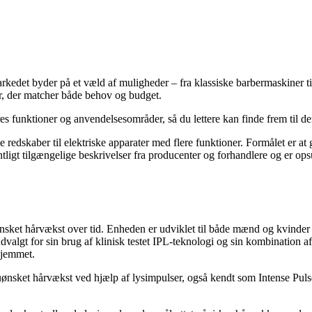
kedet byder på et væld af muligheder – fra klassiske barbermaskiner ti
er, der matcher både behov og budget.
eres funktioner og anvendelsesområder, så du lettere kan finde frem til den
e redskaber til elektriske apparater med flere funktioner. Formålet er at
igt tilgængelige beskrivelser fra producenter og forhandlere og er opsum
uønsket hårvækst over tid. Enheden er udviklet til både mænd og kvinder
gt for sin brug af klinisk testet IPL-teknologi og sin kombination af 
hjemmet.
ønsket hårvækst ved hjælp af lysimpulser, også kendt som Intense Puls