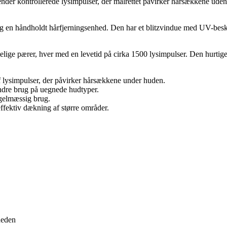
kontrollerede lysimpulser, der målrettet påvirker hårsækkene uden at
n håndholdt hårfjerningsenhed. Den har et blitzvindue med UV-beskytte
telige pærer, hver med en levetid på cirka 1500 lysimpulser. Den hurtige 
 lysimpulser, der påvirker hårsækkene under huden.
ndre brug på uegnede hudtyper.
egelmæssig brug.
ffektiv dækning af større områder.
heden