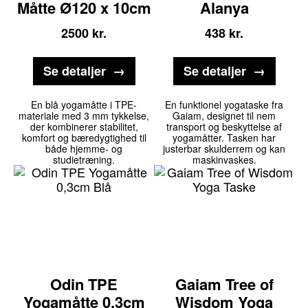
Måtte Ø120 x 10cm
Alanya
2500
kr.
438
kr.
Se detaljer
Se detaljer
En blå yogamåtte i TPE-
En funktionel yogataske fra
materiale med 3 mm tykkelse,
Gaiam, designet til nem
der kombinerer stabilitet,
transport og beskyttelse af
komfort og bæredygtighed til
yogamåtter. Tasken har
både hjemme- og
justerbar skulderrem og kan
studietræning.
maskinvaskes.
Odin TPE
Gaiam Tree of
Yogamåtte 0,3cm
Wisdom Yoga