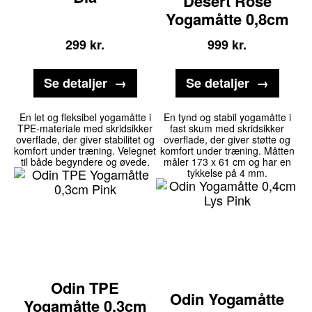
Desert Rose
Yogamåtte 0,8cm
299
kr.
999
kr.
Se detaljer
Se detaljer
En let og fleksibel yogamåtte i
En tynd og stabil yogamåtte i
TPE-materiale med skridsikker
fast skum med skridsikker
overflade, der giver stabilitet og
overflade, der giver støtte og
komfort under træning. Velegnet
komfort under træning. Måtten
til både begyndere og øvede.
måler 173 x 61 cm og har en
tykkelse på 4 mm.
Odin TPE
Odin Yogamåtte
Yogamåtte 0,3cm