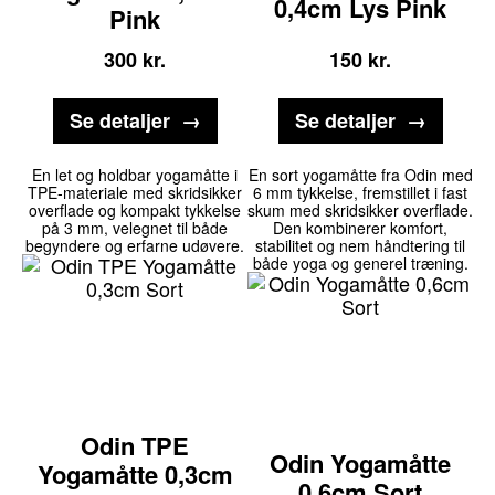
0,4cm Lys Pink
Pink
300
kr.
150
kr.
Se detaljer
Se detaljer
En let og holdbar yogamåtte i
En sort yogamåtte fra Odin med
TPE-materiale med skridsikker
6 mm tykkelse, fremstillet i fast
overflade og kompakt tykkelse
skum med skridsikker overflade.
på 3 mm, velegnet til både
Den kombinerer komfort,
begyndere og erfarne udøvere.
stabilitet og nem håndtering til
både yoga og generel træning.
Odin TPE
Odin Yogamåtte
Yogamåtte 0,3cm
0,6cm Sort