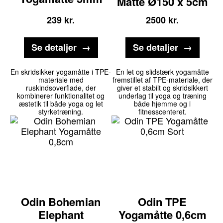
Måtte Ø150 x 5cm
239
kr.
2500
kr.
Se detaljer
Se detaljer
En skridsikker yogamåtte i TPE-
En let og slidstærk yogamåtte
materiale med
fremstillet af TPE-materiale, der
ruskindsoverflade, der
giver et stabilt og skridsikkert
kombinerer funktionalitet og
underlag til yoga og træning
æstetik til både yoga og let
både hjemme og i
styrketræning.
fitnesscenteret.
Odin Bohemian
Odin TPE
Elephant
Yogamåtte 0,6cm