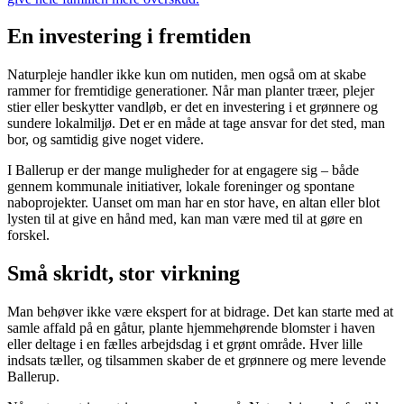
En investering i fremtiden
Naturpleje handler ikke kun om nutiden, men også om at skabe
rammer for fremtidige generationer. Når man planter træer, plejer
stier eller beskytter vandløb, er det en investering i et grønnere og
sundere lokalmiljø. Det er en måde at tage ansvar for det sted, man
bor, og samtidig give noget videre.
I Ballerup er der mange muligheder for at engagere sig – både
gennem kommunale initiativer, lokale foreninger og spontane
naboprojekter. Uanset om man har en stor have, en altan eller blot
lysten til at give en hånd med, kan man være med til at gøre en
forskel.
Små skridt, stor virkning
Man behøver ikke være ekspert for at bidrage. Det kan starte med at
samle affald på en gåtur, plante hjemmehørende blomster i haven
eller deltage i en fælles arbejdsdag i et grønt område. Hver lille
indsats tæller, og tilsammen skaber de et grønnere og mere levende
Ballerup.