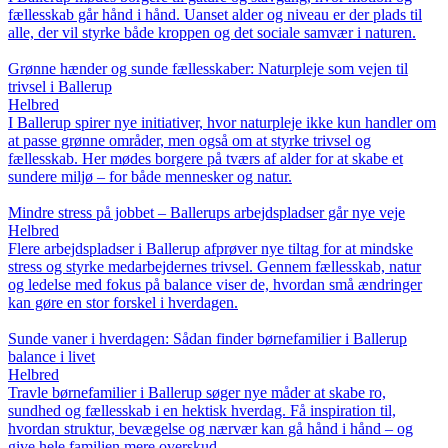
fællesskab går hånd i hånd. Uanset alder og niveau er der plads til
alle, der vil styrke både kroppen og det sociale samvær i naturen.
Grønne hænder og sunde fællesskaber: Naturpleje som vejen til
trivsel i Ballerup
Helbred
I Ballerup spirer nye initiativer, hvor naturpleje ikke kun handler om
at passe grønne områder, men også om at styrke trivsel og
fællesskab. Her mødes borgere på tværs af alder for at skabe et
sundere miljø – for både mennesker og natur.
Mindre stress på jobbet – Ballerups arbejdspladser går nye veje
Helbred
Flere arbejdspladser i Ballerup afprøver nye tiltag for at mindske
stress og styrke medarbejdernes trivsel. Gennem fællesskab, natur
og ledelse med fokus på balance viser de, hvordan små ændringer
kan gøre en stor forskel i hverdagen.
Sunde vaner i hverdagen: Sådan finder børnefamilier i Ballerup
balance i livet
Helbred
Travle børnefamilier i Ballerup søger nye måder at skabe ro,
sundhed og fællesskab i en hektisk hverdag. Få inspiration til,
hvordan struktur, bevægelse og nærvær kan gå hånd i hånd – og
give hele familien mere overskud.