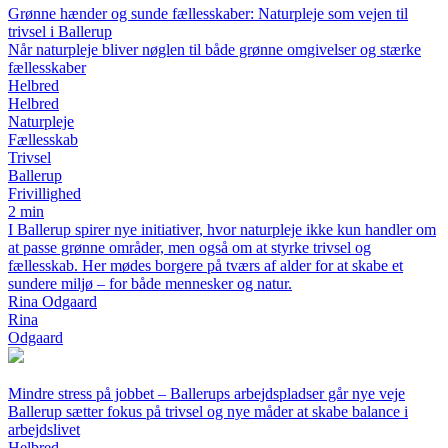
Grønne hænder og sunde fællesskaber: Naturpleje som vejen til
trivsel i Ballerup
Når naturpleje bliver nøglen til både grønne omgivelser og stærke
fællesskaber
Helbred
Helbred
Naturpleje
Fællesskab
Trivsel
Ballerup
Frivillighed
2 min
I Ballerup spirer nye initiativer, hvor naturpleje ikke kun handler om
at passe grønne områder, men også om at styrke trivsel og
fællesskab. Her mødes borgere på tværs af alder for at skabe et
sundere miljø – for både mennesker og natur.
Rina Odgaard
Rina
Odgaard
Mindre stress på jobbet – Ballerups arbejdspladser går nye veje
Ballerup sætter fokus på trivsel og nye måder at skabe balance i
arbejdslivet
Helbred