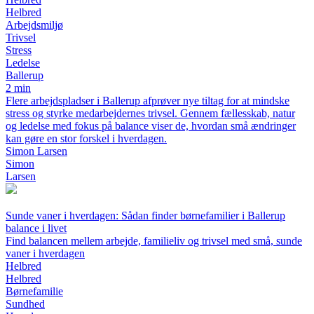
Helbred
Arbejdsmiljø
Trivsel
Stress
Ledelse
Ballerup
2 min
Flere arbejdspladser i Ballerup afprøver nye tiltag for at mindske
stress og styrke medarbejdernes trivsel. Gennem fællesskab, natur
og ledelse med fokus på balance viser de, hvordan små ændringer
kan gøre en stor forskel i hverdagen.
Simon Larsen
Simon
Larsen
Sunde vaner i hverdagen: Sådan finder børnefamilier i Ballerup
balance i livet
Find balancen mellem arbejde, familieliv og trivsel med små, sunde
vaner i hverdagen
Helbred
Helbred
Børnefamilie
Sundhed