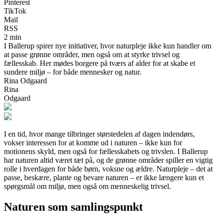
Pinterest
TikTok
Mail
RSS
2 min
I Ballerup spirer nye initiativer, hvor naturpleje ikke kun handler om
at passe grønne områder, men også om at styrke trivsel og
fællesskab. Her mødes borgere på tværs af alder for at skabe et
sundere miljø – for både mennesker og natur.
Rina Odgaard
Rina
Odgaard
I en tid, hvor mange tilbringer størstedelen af dagen indendørs,
vokser interessen for at komme ud i naturen – ikke kun for
motionens skyld, men også for fællesskabets og trivslen. I Ballerup
har naturen altid været tæt på, og de grønne områder spiller en vigtig
rolle i hverdagen for både børn, voksne og ældre. Naturpleje – det at
passe, beskære, plante og bevare naturen – er ikke længere kun et
spørgsmål om miljø, men også om menneskelig trivsel.
Naturen som samlingspunkt