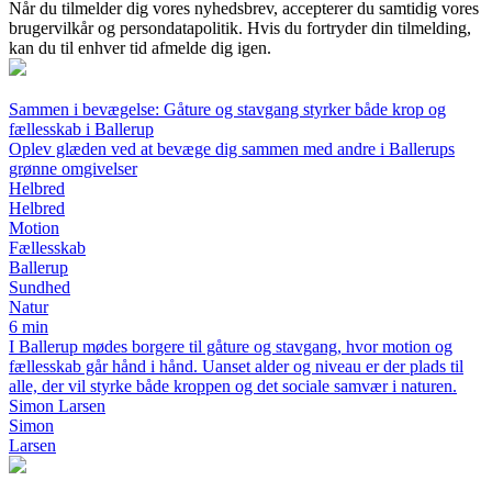
Når du tilmelder dig vores nyhedsbrev, accepterer du samtidig vores
brugervilkår og persondatapolitik. Hvis du fortryder din tilmelding,
kan du til enhver tid afmelde dig igen.
Sammen i bevægelse: Gåture og stavgang styrker både krop og
fællesskab i Ballerup
Oplev glæden ved at bevæge dig sammen med andre i Ballerups
grønne omgivelser
Helbred
Helbred
Motion
Fællesskab
Ballerup
Sundhed
Natur
6 min
I Ballerup mødes borgere til gåture og stavgang, hvor motion og
fællesskab går hånd i hånd. Uanset alder og niveau er der plads til
alle, der vil styrke både kroppen og det sociale samvær i naturen.
Simon Larsen
Simon
Larsen