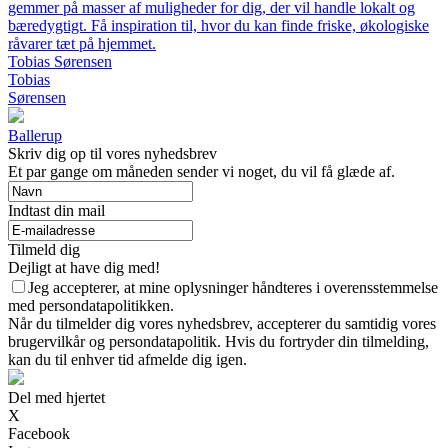
gemmer på masser af muligheder for dig, der vil handle lokalt og
bæredygtigt. Få inspiration til, hvor du kan finde friske, økologiske
råvarer tæt på hjemmet.
Tobias Sørensen
Tobias
Sørensen
Ballerup
Skriv dig op til vores nyhedsbrev
Et par gange om måneden sender vi noget, du vil få glæde af.
Indtast din mail
Tilmeld dig
Dejligt at have dig med!
Jeg accepterer, at mine oplysninger håndteres i overensstemmelse
med persondatapolitikken.
Når du tilmelder dig vores nyhedsbrev, accepterer du samtidig vores
brugervilkår og persondatapolitik. Hvis du fortryder din tilmelding,
kan du til enhver tid afmelde dig igen.
Del med hjertet
X
Facebook