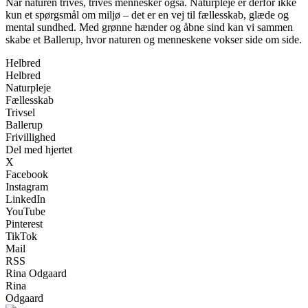
Når naturen trives, trives mennesker også. Naturpleje er derfor ikke
kun et spørgsmål om miljø – det er en vej til fællesskab, glæde og
mental sundhed. Med grønne hænder og åbne sind kan vi sammen
skabe et Ballerup, hvor naturen og menneskene vokser side om side.
Helbred
Helbred
Naturpleje
Fællesskab
Trivsel
Ballerup
Frivillighed
Del med hjertet
X
Facebook
Instagram
LinkedIn
YouTube
Pinterest
TikTok
Mail
RSS
Rina Odgaard
Rina
Odgaard