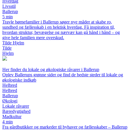
Hverdag
Livsstil
Ballerup
5 min
Travle børnefamilier i Ballerup søger nye måder at skabe ro,
sundhed og fællesskab i en hektisk hverdag. Få inspiration til,
hvordan struktur, bevægelse og nærvær kan gå hånd i hånd – og
give hele familien mere overskud.
Tilde Hjelm
Tilde
Hjelm
Her finder du lokale og økologiske råvarer i Ballerup
Oplev Ballerups grønne sider og find de bedste steder til lokale og
økologiske indkøb
Helbred
Helbred
Ballerup
Økologi
Lokale råvarer
Bæredygtighed
Madkultur
4 min
Fra gårdbutikker og markeder til byhaver og fællesskaber – Ballerup