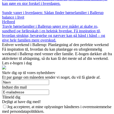
kan gøre en stor forskel i hverdagen.
Sunde vaner i hverdagen: Sådan finder børnefamilier i Ballerup
balance i livet
Helbred
Travle børnefamilier i Ballerup søger nye måder at skabe ro,
sundhed og fællesskab i en hektisk hverdag. Få inspiration til,
hvordan struktur, bevægelse og nærvær kan gå hånd i hånd – og
give hele familien mere overskud.
Enhver weekend i Ballerup: Planlægning af den perfekte weekend
Få inspiration til, hvordan du kan planlægge en uforglemmelig
weekend i Ballerup med venner eller familie. E-bogen dækker alt fra
aktiviteter til afslapning, så du kan få det meste ud af din weekend.
Læs e-bogen i dag
Skriv dig op til vores nyhedsbrev
Et par gange om måneden sender vi noget, du vil få glæde af.
Indtast din mail
Tilmeld dig
Dejligt at have dig med!
Jeg accepterer, at mine oplysninger håndteres i overensstemmelse
med persondatapolitikken.