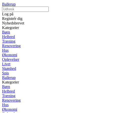
Ballerup
Log på
Registrér dig
Nyhedsbrevet
Kategorier
Børn
Helbred
Træning
Renovering
Hus
Økonomi
Oplevelser
Livet
Skønhed
Spis
Ballerup
Kategorier
Børn
Helbred
Træning
Renovering
Hus
Økonomi