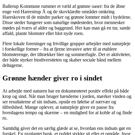
Ballerup Kommune rummer et væld af grønne oaser: fra de åbne
enge ved Harrestrup Å og de skovklædte områder omkring
Hareskoven til de mindre parker og grønne lommer midt i bydelene.
Disse steder fungerer som naturlige mødesteder, hvor mennesker
mødes på tværs af alder og baggrund. Her kan man gå en tur, samle
affald, plante blomster eller blot nyde roen.
Flere lokale foreninger og frivillige grupper arbejder med naturpleje
i forskellige former – fra at fjerne invasive arter til at etablere
blomsterenge, der tiltrækker bier og sommerfugle. Det er aktiviteter,
der både styrker biodiversiteten og skaber sociale bånd mellem
deltagerne.
Grønne hænder giver ro i sindet
At arbejde med naturen har en dokumenteret positiv effekt på både
krop og sind. Når man bruger hænderne i jorden, mærker vinden og
ser resultaterne af sin indsats, opstår en følelse af nærvær og
tilfredshed. Mange oplever, at naturpleje giver en pause fra
hverdagens tempo og skærme – en mulighed for at koble af og finde
ro.
Samtidig giver det en særlig glæde at se, hvordan ens indsats gør en
forskel. En nyplantet busk, et ryddet stykke sti eller et område, hvor