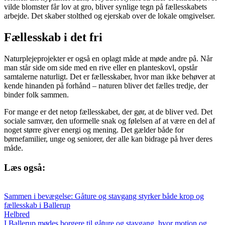
vilde blomster får lov at gro, bliver synlige tegn på fællesskabets
arbejde. Det skaber stolthed og ejerskab over de lokale omgivelser.
Fællesskab i det fri
Naturplejeprojekter er også en oplagt måde at møde andre på. Når
man står side om side med en rive eller en planteskovl, opstår
samtalerne naturligt. Det er fællesskaber, hvor man ikke behøver at
kende hinanden på forhånd – naturen bliver det fælles tredje, der
binder folk sammen.
For mange er det netop fællesskabet, der gør, at de bliver ved. Det
sociale samvær, den uformelle snak og følelsen af at være en del af
noget større giver energi og mening. Det gælder både for
børnefamilier, unge og seniorer, der alle kan bidrage på hver deres
måde.
Læs også:
Sammen i bevægelse: Gåture og stavgang styrker både krop og
fællesskab i Ballerup
Helbred
I Ballerup mødes borgere til gåture og stavgang, hvor motion og