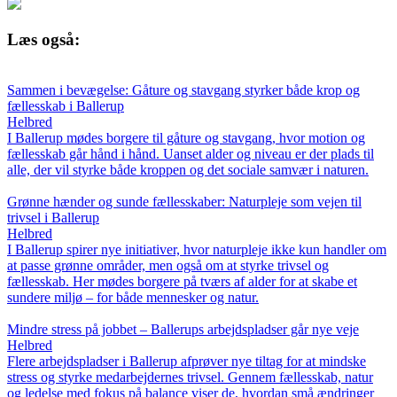
Læs også:
Sammen i bevægelse: Gåture og stavgang styrker både krop og
fællesskab i Ballerup
Helbred
I Ballerup mødes borgere til gåture og stavgang, hvor motion og
fællesskab går hånd i hånd. Uanset alder og niveau er der plads til
alle, der vil styrke både kroppen og det sociale samvær i naturen.
Grønne hænder og sunde fællesskaber: Naturpleje som vejen til
trivsel i Ballerup
Helbred
I Ballerup spirer nye initiativer, hvor naturpleje ikke kun handler om
at passe grønne områder, men også om at styrke trivsel og
fællesskab. Her mødes borgere på tværs af alder for at skabe et
sundere miljø – for både mennesker og natur.
Mindre stress på jobbet – Ballerups arbejdspladser går nye veje
Helbred
Flere arbejdspladser i Ballerup afprøver nye tiltag for at mindske
stress og styrke medarbejdernes trivsel. Gennem fællesskab, natur
og ledelse med fokus på balance viser de, hvordan små ændringer