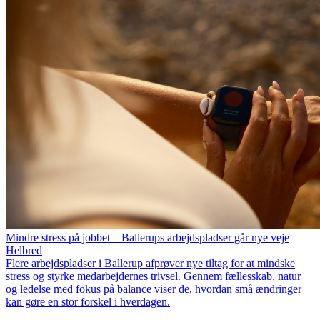
Mindre stress på jobbet – Ballerups arbejdspladser går nye veje
Helbred
Flere arbejdspladser i Ballerup afprøver nye tiltag for at mindske
stress og styrke medarbejdernes trivsel. Gennem fællesskab, natur
og ledelse med fokus på balance viser de, hvordan små ændringer
kan gøre en stor forskel i hverdagen.