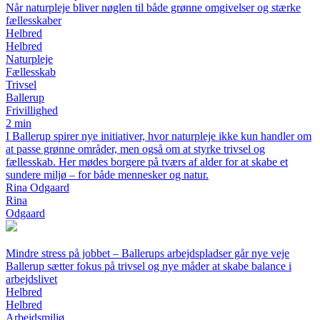
Når naturpleje bliver nøglen til både grønne omgivelser og stærke
fællesskaber
Helbred
Helbred
Naturpleje
Fællesskab
Trivsel
Ballerup
Frivillighed
2 min
I Ballerup spirer nye initiativer, hvor naturpleje ikke kun handler om
at passe grønne områder, men også om at styrke trivsel og
fællesskab. Her mødes borgere på tværs af alder for at skabe et
sundere miljø – for både mennesker og natur.
Rina Odgaard
Rina
Odgaard
Mindre stress på jobbet – Ballerups arbejdspladser går nye veje
Ballerup sætter fokus på trivsel og nye måder at skabe balance i
arbejdslivet
Helbred
Helbred
Arbejdsmiljø