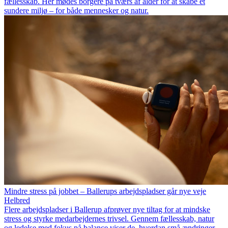
fællesskab. Her mødes borgere på tværs af alder for at skabe et
sundere miljø – for både mennesker og natur.
Mindre stress på jobbet – Ballerups arbejdspladser går nye veje
Helbred
Flere arbejdspladser i Ballerup afprøver nye tiltag for at mindske
stress og styrke medarbejdernes trivsel. Gennem fællesskab, natur
og ledelse med fokus på balance viser de, hvordan små ændringer