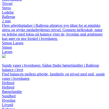
Trivsel
Stress
Ledelse
Ballerup
2 min
Flere arbejdspladser i Ballerup afprøver nye tiltag for at mindske
stress og styrke medarbejdernes trivsel. Gennem fællesskab, natur
og ledelse med fokus på balance viser de, hvordan små ændringer
kan gøre en stor forskel i hverdagen.
Simon Larsen
Simon
Larsen
Sunde vaner i hverdagen: Sådan finder børnefamilier i Ballerup
balance i livet
Find balancen mellem arbejde, familieliv og trivsel med små, sunde
vaner i hverdagen
Helbred
Helbred
Børnefamilie
Sundhed
Hverdag
Livsstil