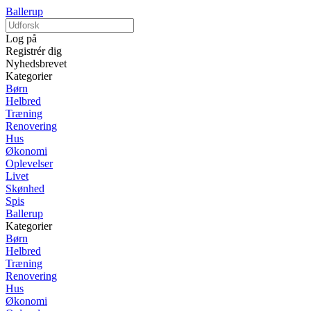
Ballerup
Log på
Registrér dig
Nyhedsbrevet
Kategorier
Børn
Helbred
Træning
Renovering
Hus
Økonomi
Oplevelser
Livet
Skønhed
Spis
Ballerup
Kategorier
Børn
Helbred
Træning
Renovering
Hus
Økonomi