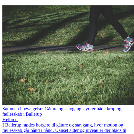
Sammen i bevægelse: Gåture og stavgang styrker både krop og
fællesskab i Ballerup
Helbred
I Ballerup mødes borgere til gåture og stavgang, hvor motion og
fællesskab går hånd i hånd. Uanset alder og niveau er der plads til