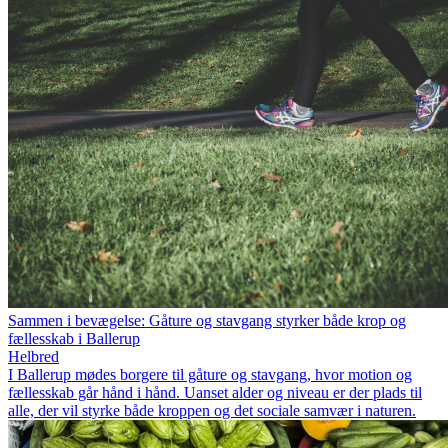
Sammen i bevægelse: Gåture og stavgang styrker både krop og
fællesskab i Ballerup
Helbred
I Ballerup mødes borgere til gåture og stavgang, hvor motion og
fællesskab går hånd i hånd. Uanset alder og niveau er der plads til
alle, der vil styrke både kroppen og det sociale samvær i naturen.