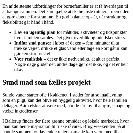
En af de største udfordringer for børnefamilier er at få hverdagen til
at hænge sammen. Det kan hjælpe at skabe faste rutiner – men uden
at gøre dagene for stramme. En god balance opstår, når struktur og
fleksibilitet går hånd i hånd.
Lav en ugentlig plan
for måltider, aktiviteter og tidspunkter,
hvor familien samles. Det giver overblik og mindsker stress.
Indfør små pauser
i løbet af dagen – fem minutter til at
trække vejret, drikke et glas vand eller tage en kort gåtur kan
gøre en stor forskel.
Vær realistisk
– det er ikke nødvendigt, at alt er perfekt.
Nogle dage glider det, andre dage gør det ikke, og det er helt
okay.
Sund mad som fælles projekt
Sunde vaner starter ofte i køkkenet. I stedet for at se madlavning
som en pligt, kan det blive en hyggelig aktivitet, hvor hele familien
deltager. Børn elsker at være med, når de får lov til at røre, smage og
vælge ingredienser.
I Ballerup findes der flere grønne områder og lokale markeder, hvor
man kan hente inspiration til friske råvarer. Brug weekenden på at
handle sammen, og lav enkle retter, som alle kan være med til at