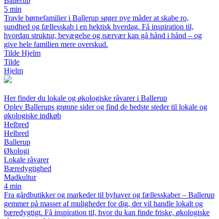
Ballerup
5 min
Travle børnefamilier i Ballerup søger nye måder at skabe ro,
sundhed og fællesskab i en hektisk hverdag. Få inspiration til,
hvordan struktur, bevægelse og nærvær kan gå hånd i hånd – og
give hele familien mere overskud.
Tilde Hjelm
Tilde
Hjelm
Her finder du lokale og økologiske råvarer i Ballerup
Oplev Ballerups grønne sider og find de bedste steder til lokale og
økologiske indkøb
Helbred
Helbred
Ballerup
Økologi
Lokale råvarer
Bæredygtighed
Madkultur
4 min
Fra gårdbutikker og markeder til byhaver og fællesskaber – Ballerup
gemmer på masser af muligheder for dig, der vil handle lokalt og
bæredygtigt. Få inspiration til, hvor du kan finde friske, økologiske