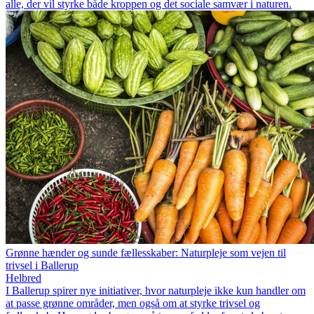
alle, der vil styrke både kroppen og det sociale samvær i naturen.
Grønne hænder og sunde fællesskaber: Naturpleje som vejen til
trivsel i Ballerup
Helbred
I Ballerup spirer nye initiativer, hvor naturpleje ikke kun handler om
at passe grønne områder, men også om at styrke trivsel og