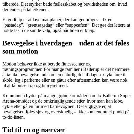
tilberede. Det styrker både fællesskabet og bevidstheden om, hvad
der ender på tallerkenen.
Et godt tip er at lave madplaner, der kan genbruges – fx en
“pastadag”, “grøntsagsdag” eller “suppeaften”. Det gør det lettere at
holde fast i de sunde valg, også når tiden er knap.
Bevægelse i hverdagen – uden at det føles
som motion
Motion behøver ikke at betyde fitnesscenter og
træningsprogrammer. For mange familier i Ballerup er det nemmere
at tænke bevægelse ind som en naturlig del af dagen. Cykelture til
skole, leg i parkerne eller en gåtur efter aftensmaden kan være nok
til at få pulsen op og humøret med.
Kommunen byder på mange grønne områder som fx Ballerup Super
Arena-området og de omkringliggende stier, hvor man kan løbe,
cykle eller gå en tur med barnevognen. Det vigtigste er, at
bevægelsen føles sjov og overskuelig – ikke som endnu et punkt på
to-do-listen.
Tid til ro og nærvær