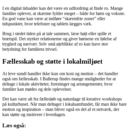
I en digital tidsalder kan det være en udfordring at finde ro. Mange
familier oplever, at skærme fylder meget – både for børn og voksne.
En god vane kan være at indføre “skærmfrie zoner” eller
tidspunkter, hvor telefoner og tablets lægges væk.
Brug i stedet tiden på at tale sammen, læse højt eller spille et
brætspil. Det styrker relationerne og giver børnene en følelse af
tryghed og nærvær. Selv små øjeblikke af ro kan have stor
betydning for familiens trivsel.
Fællesskab og støtte i lokalmiljøet
At leve sundt handler ikke kun om kost og motion – det handler
også om fællesskab. I Ballerup findes mange muligheder for at
deltage i lokale aktiviteter, foreninger og arrangementer, hvor
familier kan mødes og dele oplevelser.
Det kan være alt fra fællesløb og naturdage til kreative workshops
på kulturhuset. Når man deltager i lokalsamfundet, får man ikke bare
motion og inspiration – man bliver også en del af et netværk, der
kan støtte og motivere i hverdagen.
Læs også: