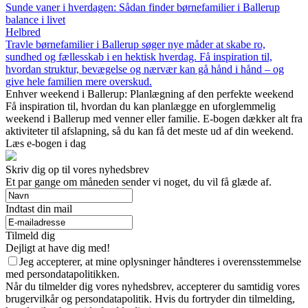
Sunde vaner i hverdagen: Sådan finder børnefamilier i Ballerup
balance i livet
Helbred
Travle børnefamilier i Ballerup søger nye måder at skabe ro,
sundhed og fællesskab i en hektisk hverdag. Få inspiration til,
hvordan struktur, bevægelse og nærvær kan gå hånd i hånd – og
give hele familien mere overskud.
Enhver weekend i Ballerup: Planlægning af den perfekte weekend
Få inspiration til, hvordan du kan planlægge en uforglemmelig
weekend i Ballerup med venner eller familie. E-bogen dækker alt fra
aktiviteter til afslapning, så du kan få det meste ud af din weekend.
Læs e-bogen i dag
Skriv dig op til vores nyhedsbrev
Et par gange om måneden sender vi noget, du vil få glæde af.
Indtast din mail
Tilmeld dig
Dejligt at have dig med!
Jeg accepterer, at mine oplysninger håndteres i overensstemmelse
med persondatapolitikken.
Når du tilmelder dig vores nyhedsbrev, accepterer du samtidig vores
brugervilkår og persondatapolitik. Hvis du fortryder din tilmelding,