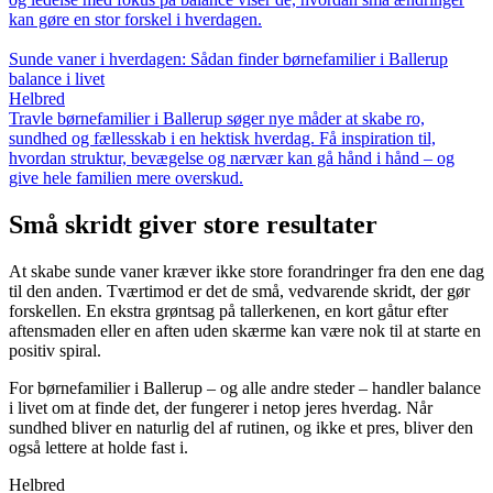
kan gøre en stor forskel i hverdagen.
Sunde vaner i hverdagen: Sådan finder børnefamilier i Ballerup
balance i livet
Helbred
Travle børnefamilier i Ballerup søger nye måder at skabe ro,
sundhed og fællesskab i en hektisk hverdag. Få inspiration til,
hvordan struktur, bevægelse og nærvær kan gå hånd i hånd – og
give hele familien mere overskud.
Små skridt giver store resultater
At skabe sunde vaner kræver ikke store forandringer fra den ene dag
til den anden. Tværtimod er det de små, vedvarende skridt, der gør
forskellen. En ekstra grøntsag på tallerkenen, en kort gåtur efter
aftensmaden eller en aften uden skærme kan være nok til at starte en
positiv spiral.
For børnefamilier i Ballerup – og alle andre steder – handler balance
i livet om at finde det, der fungerer i netop jeres hverdag. Når
sundhed bliver en naturlig del af rutinen, og ikke et pres, bliver den
også lettere at holde fast i.
Helbred