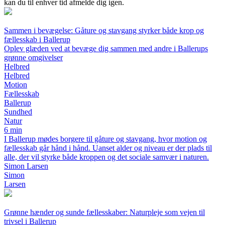
kan du til enhver tid afmelde dig igen.
Sammen i bevægelse: Gåture og stavgang styrker både krop og
fællesskab i Ballerup
Oplev glæden ved at bevæge dig sammen med andre i Ballerups
grønne omgivelser
Helbred
Helbred
Motion
Fællesskab
Ballerup
Sundhed
Natur
6 min
I Ballerup mødes borgere til gåture og stavgang, hvor motion og
fællesskab går hånd i hånd. Uanset alder og niveau er der plads til
alle, der vil styrke både kroppen og det sociale samvær i naturen.
Simon Larsen
Simon
Larsen
Grønne hænder og sunde fællesskaber: Naturpleje som vejen til
trivsel i Ballerup