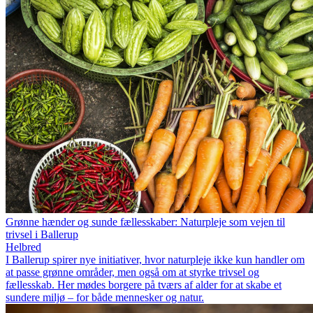
Grønne hænder og sunde fællesskaber: Naturpleje som vejen til
trivsel i Ballerup
Helbred
I Ballerup spirer nye initiativer, hvor naturpleje ikke kun handler om
at passe grønne områder, men også om at styrke trivsel og
fællesskab. Her mødes borgere på tværs af alder for at skabe et
sundere miljø – for både mennesker og natur.